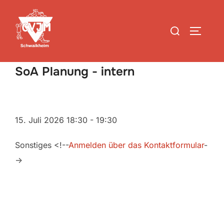
Zum
Inhalt
Suchen
SEITEN
springen
nach:
SoA Planung - intern
15. Juli 2026
18:30
-
19:30
Sonstiges <!--
Anmelden über das Kontaktformular
-
->