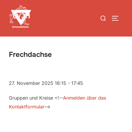
Zum
Inhalt
Suchen
SEITEN
springen
nach:
Frechdachse
27. November 2025
16:15
-
17:45
Gruppen und Kreise <!--
Anmelden über das
Kontaktformular
-->