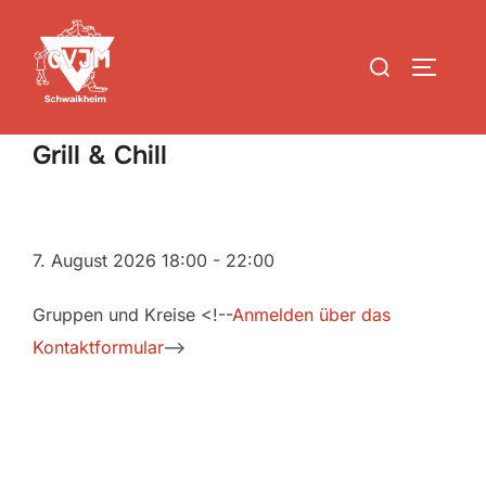
Zum
Inhalt
Suchen
SEITEN
springen
nach:
Grill & Chill
7. August 2026
18:00
-
22:00
Gruppen und Kreise <!--
Anmelden über das
Kontaktformular
-->