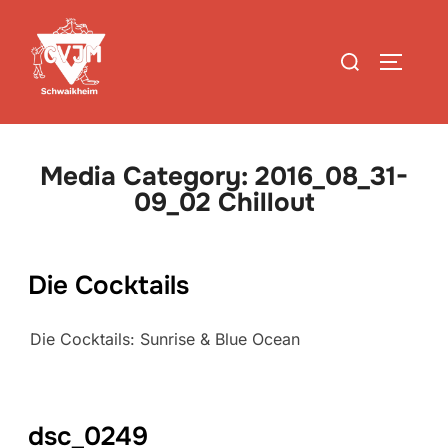
Zum
Inhalt
Suchen
SEITEN
springen
nach:
Media Category:
2016_08_31-
09_02 Chillout
Die Cocktails
Die Cocktails: Sunrise & Blue Ocean
dsc_0249