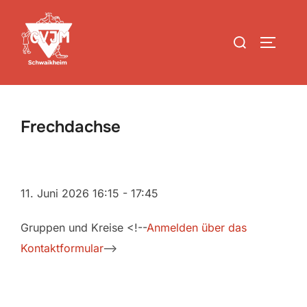
Zum
Inhalt
Suchen
SEITEN
springen
nach:
Frechdachse
11. Juni 2026
16:15
-
17:45
Gruppen und Kreise <!--
Anmelden über das
Kontaktformular
-->