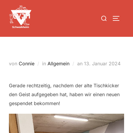
Zum
Inhalt
Suchen
SEITEN
springen
nach:
Ein neuer Tischkicker!
Veröffentlicht
von
Connie
in
Allgemein
an
13. Januar 2024
am
Gerade rechtzeitig, nachdem der alte Tischkicker
den Geist aufgegeben hat, haben wir einen neuen
gespendet bekommen!